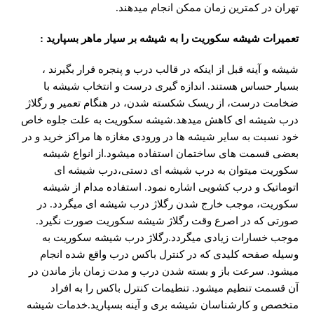
تهران در کمترین زمان ممکن انجام میدهند.
تعمیرات شیشه سکوریت را به شیشه بر سیار ماهر بسپارید
:
شیشه و آینه قبل از اینکه در قالب درب و پنجره قرار بگیرند ،
بسیار حساس هستند. اندازه گیری درست و انتخاب شیشه با
ضخامت درست، از ریسک شکسته شدن، در هنگام تعمیر و رگلاژ
درب شیشه ای کاهش میدهد.شیشه سکوریت به علت جلوه خاص
خود نسبت به سایر شیشه ها در ورودی مغازه ها مراکز خرید و در
بعضی قسمت های ساختمان استفاده میشود.از انواع شیشه
سکوریت میتوان به درب شیشه ای دستی،درب شیشه ای
اتوماتیک و درب کشویی اشاره نمود. استفاده مدام از شیشه
سکوریت، موجب خارج شدن رگلاژ درب شیشه ای میگردد. در
صورتی که در اصرع وقت رگلاژ شیشه سکوریت صورت نگیرد.
موجب خسارات زیادی میگردد.رگلاژ درب شیشه سکوریت به
وسیله صفحه کلیدی که در کنترل باکس درب واقع شده انجام
میشود. سرعت باز و بسته شدن درب و مدت زمان باز ماندن در
آن قسمت تنطیم میشود. تنطیمات کنترل باکس را به افراد
متخصص و کارشناسان شیشه بری و آینه بسپارید.خدمات شیشه