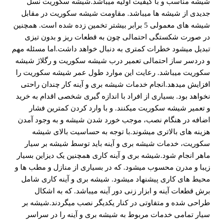
شیشه مناسب و با کیفیت اولیه میباشد.شیشه سکوریت نسل
جدیدی از شیشه ها میباشد. مقاومت شیشه سکوریت در مقابل
شیشه های معمولی 5 برابر بیشتر تخمین زده شده است. همچنین
در صورت شکستگی احتمالی چون به قطعات ریز و بدون تیزی
تبدیل میشود خطرات کمتری به دنبال خواهد داشت.اما مسئله مهم
و دردسر ساز احتمالی تعمیر درب شیشه سکوریت و رگلاژ شیشه
سکوریت میباشد. رعایت این موارد طول عمر شیشه سکوریت را
افزایش میدهد.انجام خدمات شیشه بری و آینه کار چندان راحتی
نخواهد بود. بسیاری از افراد با اندازه گیری شخصی اقدام به خرید
و تعمیر شیشه سکوریت میکنند. و با وارد کردن کمترین فشار
اضافه در هنگام نصب، موجب خورد شدن شیشه و به وجود آمدن
هزینه های بالاتری میشوند.با توجه به حساسیت بالای شیشه
سکوریت، خدمات شیشه بری و آینه باید توسط شیشه بر سیار
ماهر انجام شود.شیشه بری و آینه کاری همچنین یک دیزاین بسیار
زیبا و مدرن محسوب میشود. که در بسیاری از منازل و مطب ها و
محیط های کاری پیشنهاد میشود. شیشه بری و آینه کاری شامل
برش قطعات آینه و ابزار زنی دور آینه میباشد. که به اشکال
طراحی شده و متفاوتی در کنار یکدیگر نصب میگردند.شیشه بر
سیار تمامی خدمات مربوط به شیشه بری و آینه را در سراسر