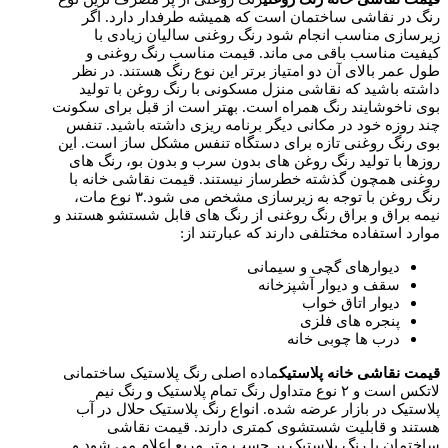
رنگ در نقاشی ساختمان است که همیشه طرفدار دارد. اگر
زیرسازی مناسب انجام شود رنگ روغنی سالیان زیادی با
کیفیت مناسب باقی می ماند. قیمت مناسب رنگ روغنی و
طول عمر بالای آن دو امتیاز برتر این نوع رنگ هستند. در نظر
داشته باشید که نقاشی منزل مسکونی با رنگ روغن با تولید
بوی ناخوشایند رنگ همراه است. بهتر است از قبل برای سکونت
چند روزه خود در مکانی دیگر برنامه ریزی داشته باشید. تنفس
بوی رنگ روغنی تازه برای دستگاه تنفس مشکل ساز است. این
روزها با تولید رنگ روغن های بدون سرب و بدون بو، رنگ های
روغنی همچون گذشته خطرساز نیستند. قیمت نقاشی خانه با
رنگ روغن با توجه به زیرسازی مشخص می شود.۳ نوع مات،
نیمه براق و براق رنگ روغنی از رنگ های قابل شستشو هستند و
موارد استفاده مختلفی دارند که عبارتند از:
دیوارهای گچی و سیمانی
سقف و دیوار آشپزخانه
دیوار اتاق خواب
پنجره های فلزی
درب ها چوبی خانه
قیمت نقاشی خانه پلاستیک
ماده اصلی رنگ پلاستیک ساختمانی
لاتکس است و ۲ نوع متداول رنگ تمام پلاستیک و رنگ نیم
پلاستیک در بازار عرضه شده. انواع رنگ پلاستیک حلال در آب
هستند و قابلیت شستشوی کمتری دارند. قیمت نقاشی
ساختمان با رنگ پلاستیک بر حسب متر مربع اعلام می شود و