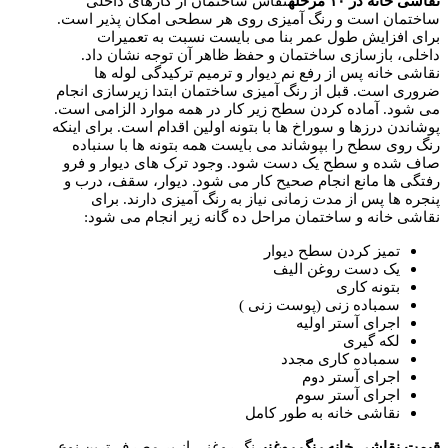
نقاشی خانه در
۱۰
مرحله
نقاش ساختمان از کارهای داخلی
ساختمان است و رنگ آمیزی روی هر سطحی امکان پذیر است.
برای افزایش طول عمر بنا می بایست نسبت به تعمیرات
داخلی، بازسازی ساختمان و حفظ ظاهر آن توجه نشان داد.
نقاشی خانه پس از رفع نم دیوار و ترمیم ترکیدگی لوله ها
ضروری است. قبل از رنگ آمیزی ساختمان ابتدا زیرسازی انجام
می شود. آماده کردن سطح زیر کار در همه موارد الزامی است.
پوشاندن درزها و سوراخ ها با بتونه اولین اقدام است. برای اینکه
رنگ روی سطح را بپوشاند می بایست همه بتونه ها با سنباده
صاف شده و سطح یک دست شود. وجود ترک های دیوار و فرو
رفتگی ها مانع انجام صحیح کار می شود. دیوار، سقف، درب و
پنجره ها پس از مدت زمانی نیاز به رنگ آمیزی دارند. برای
نقاشی خانه و ساختمان مراحل ده گانه زیر انجام می شود:
تمیز کردن سطح دیوار
یک دست روغن الیف
بتونه کاری
سمباده زنی (پوست زنی )
اجرای آستر اولیه
لکه گیری
سمباده کاری مجدد
اجرای آستر دوم
اجرای آستر سوم
نقاشی خانه به طور کامل
قیمت نقاشی خانه رنگ روغنی
رنگ روغنی از پر مصرف ترین نوع