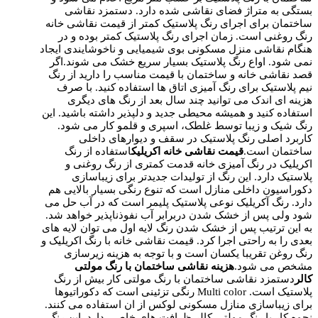
بستگی به متراژ فضای نقاشی شده دارد. دستمزد نقاشی
ساختمان برای اجرای رنگ پلاستیک کمتر از قیمت نقاشی خانه
رنگ روغنی است. زمان اجرای رنگ پلاستیک کمتر بوده و در
هنگام نقاشی منزل مسکونی بوی شیمیایی و ناخوشایندی ایجاد
نمی شود. اواع رنگ پلاستیک بسیار سریع خشک می شوند.اگر
قصد نقاشی خانه و ساختمان با قیمت مناسب را دارید از رنگ
نیم پلاستیک برای رنگ آمیزی اتاق ها استفاده کنید. با صرف
هزینه ای اندک می توانید چند سال بعد از رنگ های دیگری
استفاده کنید و همیشه محیطی جدید و دلپذیر داشته باشید. این
رنگ شیک و زیبا توسط غلطک، اسپری و قلمو کار می شود.
کاربرد اصلی رنگ پلاستیک در سقف و دیوارهای داخلی
ساختمان است.
قیمت نقاشی خانه اکریلیک
استفاده از رنگ
اکریلیک در رنگ آمیزی خانه قدمت کمتری از رنگ روغنی و
پلاستیک دارد. این رنگ از تولیدات جدیدتر برای زیباسازی
دکوراسیون داخلی منازل است که تنوع رنگی بسیار بالایی هم
دارد. رنگ آکریلیک نوعی پلاستیک پلیمر است که در آب حل می
شود ولی پس از خشک شدن دربرابر آب نفوذناپذیر خواهد شد.
به این ترتیب پس از خشک شدن رنگ لایه اول می توان لایه های
بعدی را به راحتی اجرا کرد. قیمت نقاشی خانه با رنگ اکریلیک و
رنگ روغن تقریبا یکسان است و با توجه به هزینه زیرسازی
مشخص می شود.​
هزینه نقاشی ساختمان با رنگ مولتی
کالر
دستمزد نقاشی ساختمان با رنگ مولتی کار بیش از رنگ
پلاستیک است. Multi color رنگی تزئینی است که دکوراتیوها
برای زیباسازی منازل مسکونی لوکس از ان استفاده می کنند.
نحوه کار با رنگ مولتی کالر ظرافت های خاصی دارد. این رنگ