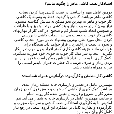
استادکار نصب کاشی ماهر را چگونه بیابیم؟
دومین عامل مهم و اساسی در نصب کاشی پیدا کردن نصاب
کاشی ماهر میباشد. کاشی با کیفیت فقط به وسیله یک کاشی
کار خوب و ماهر به بهترین نحو ممکن به نمایش گذاشته میشود.
تراز بودن کاردر صورت نیاز و بند کشی مرتب وتمیز و با ظرافت
و همچنین ایجاد شیب بسیار کم و صحیح در کف کار از مهارتهای
کاشی کار خوب به حساب می آید. نصاب کاشی با بررسی
کردن محل مورد نظر، بهترین پیشنهادات در مورد انتخاب کاشی
و نحوه ی نصب در اختیارتان قرار خواهد داد. هیچگاه برای
عواملی مانند هزینه کاشی کاری کمتر افراد بدون مهارت را بکار
نگیرید. انتخاب سرامیک کار خوب به خودی خود صورت نمیگیرد.
کمک گیری نا به جا از افراد ناشناس ممکن است علاوه بر از بین
بردن زمان و صرف هزینه بالا، خطرات جبران ناپذیر امنیتی را
نیز به همراه داشته باشد.
کاشی کار مطمئن و کارآزموده درآماتیس همراه شماست
:
مهمترین عامل در تعمیر و بازسازی خانه مسئله زمان بندی
میباشد. کمک گیری از کاشی کار خوب و خوش قول که در زمان
مقرر کار را شروع و در زمان تعیین شده کار رو به اتمام
برسانند، مهمترین عامل در بازسازی خانه به شمار می آید. تیم
آماتیس با به کارگیری استادکار نصب کاشی و سرامیک مجرب و
کارآزموده و نظارت کامل بر عملکرد این گروه، سعی در رفع نیاز
کامل کاربران خود دارد.