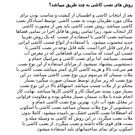
روش های نصب کاشی به چند طریق میباشد؟
بعد ار انتخاب کاشی و اطمینان از کیفیت و مناسب بودن برای
مکان مورد نظرمان نوبت به نصب کاشی توسط استادکار نصب
کاشی میباشد. روش نصب کاشی باید پس از مشورت کاشی
کار انتخاب شود. زیرا تمامی روش ها قابل اجرا در تمامی فضاها
نمیباشد.نصب کاشی با استفاده از چسب که یک روش تقریبا
جدید محسوب میشود، با استفاده از انواع چسب کاشی ایرانی
و خارجی قابل اجرا است. نکته قابل توجه در نصب کاشی با
چسب این است که مناسب برای فضاهایی که در معرض آب
هستند، نمیباشد. لذا برای نصب کاشی و سرامیک حمام و
دستشویی پیشنهاد نمیشود. از مزایای استفاده از این نوع نصب
هم سرعت بالا و هزینه کاشی کاری کمتر میباشد.نصب کاشی با
ملات سیمان که مرسوم ترین نوع نصب کاشی میباشد. در این
نوع نصب که زیر سازی توسط سیمان صورت میگیرد بسیار
محکم تر از ملات چسب میباشد. استهکام بالا در این نوع نصب
بسیار مورد پسند سرامیک کار و کاشی کارها میباشد. نهایت کار
انجام شده با ملات سیمان بسیار محکم بوده و مقاومت فراوانی
در مقابل نفوذ آب دارد. بهترین نوع نصب کاشی حمام و
دستشویی از نوع ملات سیمان میباشد.نصب کاشی با اسکوپ
که اصطلاحا نصب کاشی خشک نیز نامیده میشود، کاملا بدون
ملات نصب میگردد. در این روش که کاشی به وسیله میله و
بست های قوی نگاه داشته و نصب میگردد. از نصب کاشی با
اسکوپ برای نمای ساختمانهای بلند استفاده میشود.