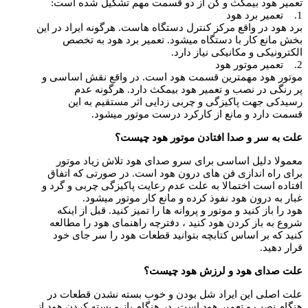
تعمیر هود بیمکث و کن از دو قسمت مهم تشکیل شده است:
1. تعمیر برد هود
برد هود در واقع مرکز کنترل دستگاه هاست. هرگونه ایراد در این
بخش مانع کار با دستگاه میشود. تعمیر برد هود به تخصص
الکترونیکی و مکانیکی نیاز دارد.
2. تعمیر موتور هود
موتور هود مهمترین قسمت هود است. در واقع نقش اساسی و
پر رنگی در نصب و تعمیر هود بیمکث دارد. هرگونه عدم
رسیدکی جهت پاکیزگی و چربی زدایی اثر مستقیم به این
قسمت دارد و مانع از کارکرد درست موتور میشود.
علت به سر و صدا افتادن موتور هود چیست؟
معمولا دلیل اساسی برای سرو صدای هود تلاش زیاد موتور
برای راه اندازی فن های درون هود است. در صورتی که اتفاق
افتاده است اختمالا به علت عدم رعایت پاکیزگی چربی و گرد و
غبار به درون هود نفوذ کرده و مانع کار موتور میشود.
هود را باز کنید و موتور و پروانه ها را تمیز کنید. قبل از اینکه
شروع به باز کردن هود کنید ، دفترچه راهنمای هود را مطالعه
کنید که بر اساس کتابچه بتوانید قطعات هود را سر جای خود
قرار دهید.
علت صدای هود و لرزش هود چیست؟
علت اصلی این ایراد شل بودن و خوب بسته نشدن قطعات در
هنگام نصب و تعمیر هود است. در هنگام باز و بسته کردن هود از