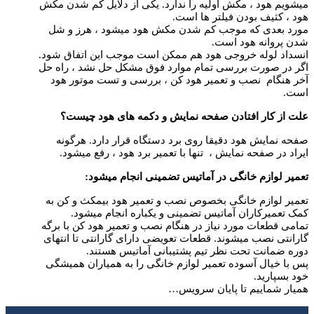
میشویم هود ، مکش اولیه را ندارد. یکی از دلایل کم شدن مکش
هود ، کثیف بودن فیلتر ها است.
مورد بعدی که موجب کم شدن مکش هود میشود ، هرز و شل
شدن پروانه هود است.
انسداد لوله خروجی هود هم ممکن است موجب این اتفاق شود.
اگر در صورت بررسی تمام موارد فوق مشکل حل نشد ، راه حل
آخر هنگام نصب و تعمیر هود کن ، بررسی و تست موتور هود
است.
علت از کار افتادن صفحه نمایش و دکمه های هود چیست؟
صفحه نمایش هود دقیقا روی برد دستگاه قرار دارد. هرگونه
ایراد در صفحه نمایش ، تنها با تعمیر برد هود ، رفع میشود.
تعمیر لوازم خانگی در آماتیس تضمینی انجام میشود
:
تعمیر لوازم خانگی بخصوص نصب و تعمیر هود بیمکث و کن به
کمک تعمیرکاران آماتیس تضمینی و یکباره انجام میشود.
تمامی قطعات مورد نیاز در هنگام نصب و تعمیر هود کن با برگه
گارانتی نصب میشوند. قطعات تعویضی دارای گارانتی تا انتهای
دوره ضمانت تحت نظر تیم پشتیبانی آماتیس هستند.
پس با خیال آسوده تعمیر لوازم خانگی را به همیاران همیشگی
خود بسپارید.
همیار شماییم تا پایان سرویس…