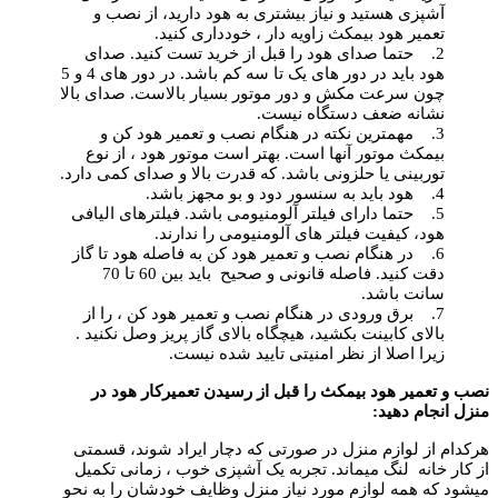
آشپزی هستید و نیاز بیشتری به هود دارید، از نصب و
تعمیر هود بیمکث زاویه دار ، خودداری کنید.
2. حتما صدای هود را قبل از خرید تست کنید. صدای
هود باید در دور های یک تا سه کم باشد. در دور های 4 و 5
چون سرعت مکش و دور موتور بسیار بالاست. صدای بالا
نشانه ضعف دستگاه نیست.
3. مهمترین نکته در هنگام نصب و تعمیر هود کن و
بیمکث موتور آنها است. بهتر است موتور هود ، از نوع
توربینی یا حلزونی باشد. که قدرت بالا و صدای کمی دارد.
4. هود باید به سنسور دود و بو مجهز باشد.
5. حتما دارای فیلتر آلومنیومی باشد. فیلترهای الیافی
هود، کیفیت فیلتر های آلومنیومی را ندارند.
6. در هنگام نصب و تعمیر هود کن به فاصله هود تا گاز
دقت کنید. فاصله قانونی و صحیح باید بین 60 تا 70
سانت باشد.
7. برق ورودی در هنگام نصب و تعمیر هود کن ، را از
بالای کابینت بکشید، هیچگاه بالای گاز پریز وصل نکنید .
زیرا اصلا از نظر امنیتی تایید شده نیست.
نصب و تعمیر هود بیمکث را قبل از رسیدن تعمیرکار هود در
منزل انجام دهید
:
هرکدام از لوازم منزل در صورتی که دچار ایراد شوند، قسمتی
از کار خانه لنگ میماند. تجربه یک آشپزی خوب ، زمانی تکمیل
میشود که همه لوازم مورد نیاز منزل وظایف خودشان را به نحو