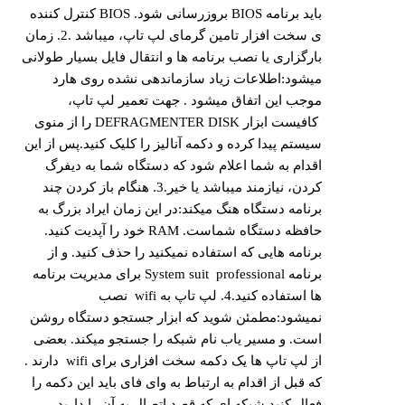
باید برنامه BIOS بروزرسانی شود. BIOS کنترل کننده
ی سخت افزار تامین گرمای لپ تاپ، میباشد .2. زمان
بارگزاری یا نصب برنامه ها و انتقال فایل بسیار طولانی
میشود:اطلاعات زیاد سازماندهی نشده روی هارد
موجب این اتفاق میشود . جهت تعمیر لپ تاپ،
کافیست ابزار DEFRAGMENTER DISK را از منوی
سیستم پیدا کرده و دکمه آنالیز را کلیک کنید.پس از این
اقدام به شما اعلام شود که دستگاه شما به دیفرگ
کردن، نیازمند میباشد یا خیر.3. هنگام باز کردن چند
برنامه دستگاه هنگ میکند:در این زمان ایراد بزرگ به
حافظه دستگاه شماست. RAM خود را آپدیت کنید.
برنامه هایی که استفاده نمیکنید را حذف کنید. و از
برنامه System suit professional برای مدیریت برنامه
ها استفاده کنید.4. لپ تاپ به wifi نصب
نمیشود:مطمئن شوید که ابزار جستجو دستگاه روشن
است. و مسیر یاب نام شبکه را جستجو میکند. بعضی
از لپ تاپ ها یک دکمه سخت افزاری برای wifi دارند .
که قبل از اقدام به ارتباط به وای فای باید این دکمه را
فعال کنید.شبکه ای که قصد اتصال به آن را دارید,