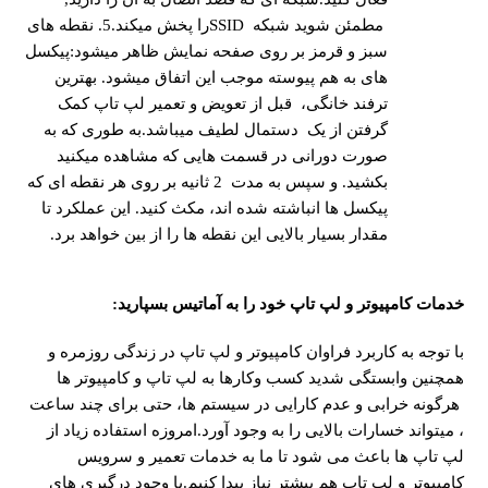
مطمئن شوید شبکه SSIDرا پخش میکند.5. نقطه های
سبز و قرمز بر روی صفحه نمایش ظاهر میشود:پیکسل
های به هم پیوسته موجب این اتفاق میشود. بهترین
ترفند خانگی، قبل از تعویض و تعمیر لپ تاپ کمک
گرفتن از یک دستمال لطیف میباشد.به طوری که به
صورت دورانی در قسمت هایی که مشاهده میکنید
بکشید. و سپس به مدت 2 ثانیه بر روی هر نقطه ای که
پیکسل ها انباشته شده اند، مکث کنید. این عملکرد تا
مقدار بسیار بالایی این نقطه ها را از بین خواهد برد.
خدمات کامپیوتر و لپ تاپ خود را به آماتیس بسپارید
:
با توجه به کاربرد فراوان کامپیوتر و لپ تاپ در زندگی روزمره و
همچنین وابستگی شدید کسب وکارها به لپ تاپ و کامپیوتر ها
هرگونه خرابی و عدم کارایی در سیستم ها، حتی برای چند ساعت
، میتواند خسارات بالایی را به وجود آورد.امروزه استفاده زیاد از
لپ تاپ ها باعث می شود تا ما به خدمات تعمیر و سرویس
کامپیوتر و لپ تاپ هم بیشتر نیاز پیدا کنیم.با وجود درگیری های